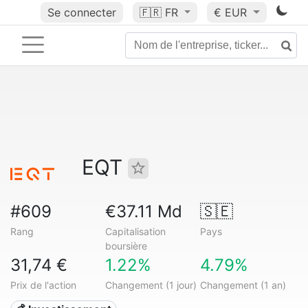
Se connecter
🇫🇷
FR
€ EUR
EQT
#609
€37.11 Md
🇸🇪
Rang
Capitalisation
Pays
boursière
31,74 €
1.22%
4.79%
Prix de l'action
Changement (1 jour)
Changement (1 an)