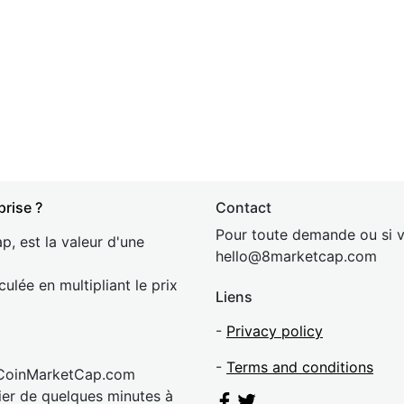
prise ?
Contact
Pour toute demande ou si v
p, est la valeur d'une
hel
lo@8market
cap.com
culée en multipliant le prix
Liens
-
Privacy policy
-
Terms and conditions
 CoinMarketCap.com
rier de quelques minutes à