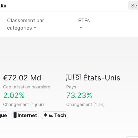
Se
 Bn
Classement par
ETFs
catégories
€72.02 Md
🇺🇸
États-Unis
Capitalisation boursière
Pays
2.02%
73.23%
Changement (1 jour)
Changement (1 an)
ique
🖥️ Internet
👩‍💻 Tech