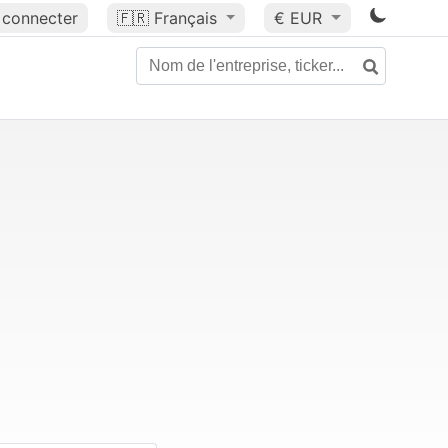
 connecter
🇫🇷
Français
€ EUR