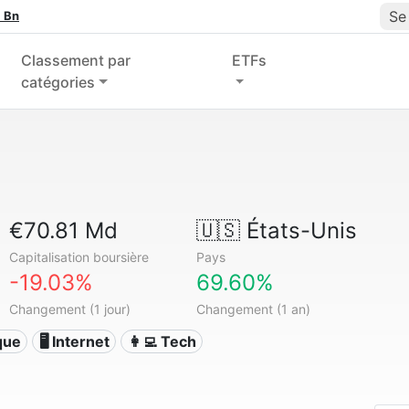
Se
 Bn
Classement par
ETFs
catégories
€70.81 Md
🇺🇸
États-Unis
Capitalisation boursière
Pays
-19.03%
69.60%
Changement (1 jour)
Changement (1 an)
ique
🖥️ Internet
👩‍💻 Tech