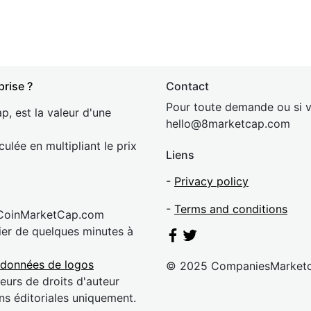
prise ?
Contact
Pour toute demande ou si v
p, est la valeur d'une
hel
lo@8market
cap.com
culée en multipliant le prix
Liens
-
Privacy policy
-
Terms and conditions
 CoinMarketCap.com
rier de quelques minutes à
 données de logos
© 2025 CompaniesMarket
eurs de droits d'auteur
ns éditoriales uniquement.