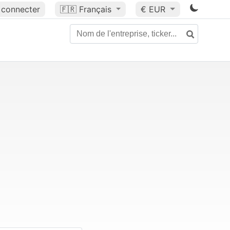
 connecter
🇫🇷
Français
€ EUR