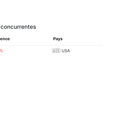
u concurrentes
rence
Pays
7%
🇺🇸
USA