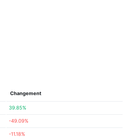
Changement
39.85%
-49.09%
-11.18%