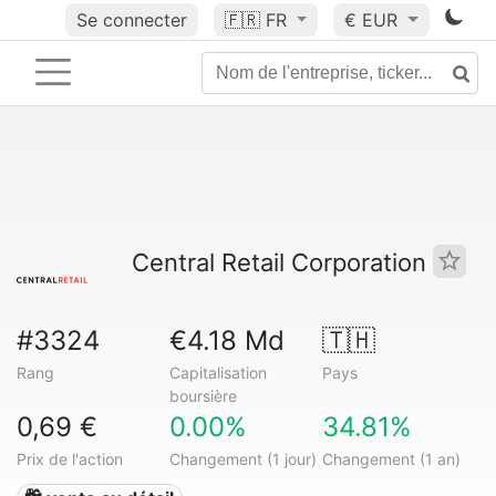
Se connecter
🇫🇷
FR
€ EUR
Central Retail Corporation
#3324
€4.18 Md
🇹🇭
Rang
Capitalisation
Pays
boursière
0,69 €
0.00%
34.81%
Prix de l'action
Changement (1 jour)
Changement (1 an)