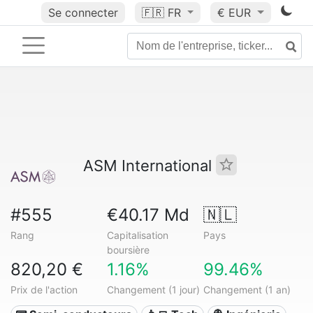
Se connecter
🇫🇷
FR
€ EUR
ASM International
#555
€40.17 Md
🇳🇱
Rang
Capitalisation
Pays
boursière
820,20 €
1.16%
99.46%
Prix de l'action
Changement (1 jour)
Changement (1 an)