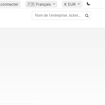
 connecter
🇫🇷
Français
€ EUR