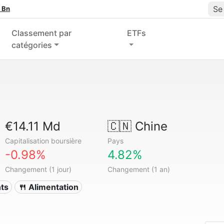
Se
 Bn
Classement par
ETFs
catégories
€14.11 Md
🇨🇳
Chine
Capitalisation boursière
Pays
-0.98%
4.82%
Changement (1 jour)
Changement (1 an)
nts
🍴 Alimentation