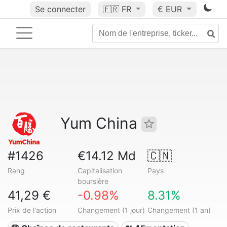
Se connecter
🇫🇷
FR
€ EUR
Yum China
#1426
€14.12 Md
🇨🇳
Rang
Capitalisation
Pays
boursière
41,29 €
-0.98%
8.31%
Prix de l'action
Changement (1 jour)
Changement (1 an)