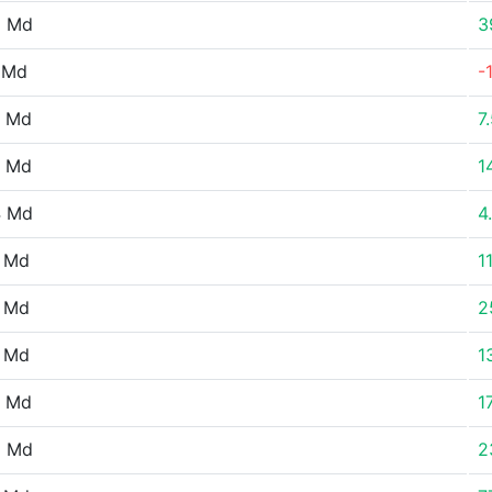
9 Md
3
 Md
-
3 Md
7
5 Md
1
4 Md
4
1 Md
1
7 Md
2
1 Md
1
7 Md
1
6 Md
2