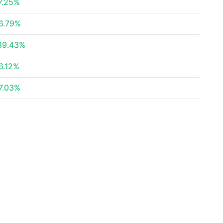
7.25%
6.79%
89.43%
6.12%
7.03%