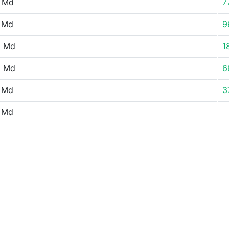
1 Md
7
 Md
9
6 Md
1
2 Md
6
 Md
3
 Md