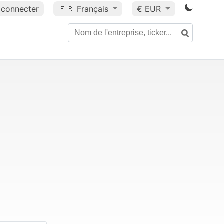
 connecter
🇫🇷
Français
€ EUR