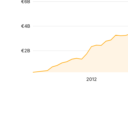
€6B
€4B
€2B
2012