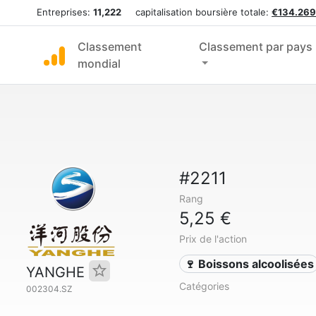
Entreprises:
11,222
capitalisation boursière totale:
€134.269
Classement
Classement par pays
mondial
#2211
Rang
5,25 €
Prix de l'action
🍷 Boissons alcoolisées
YANGHE
Catégories
002304.SZ