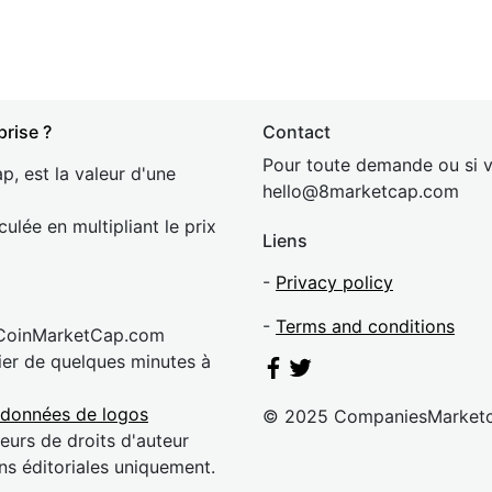
prise ?
Contact
Pour toute demande ou si v
p, est la valeur d'une
hel
lo@8market
cap.com
culée en multipliant le prix
Liens
-
Privacy policy
-
Terms and conditions
 CoinMarketCap.com
rier de quelques minutes à
 données de logos
© 2025 CompaniesMarket
eurs de droits d'auteur
ns éditoriales uniquement.