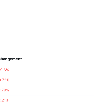
Changement
19.6%
0.72%
2.79%
2.21%