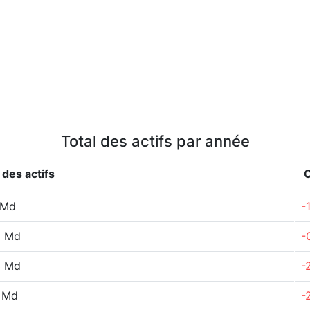
Total des actifs par année
 des actifs
 Md
-
6 Md
-
3 Md
-
 Md
-