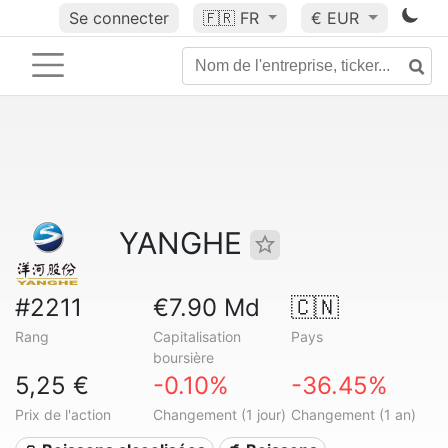
Se connecter
🇫🇷
FR
€ EUR
YANGHE
#2211
€7.90 Md
🇨🇳
Rang
Capitalisation
Pays
boursière
5,25 €
-0.10%
-36.45%
Prix de l'action
Changement (1 jour)
Changement (1 an)