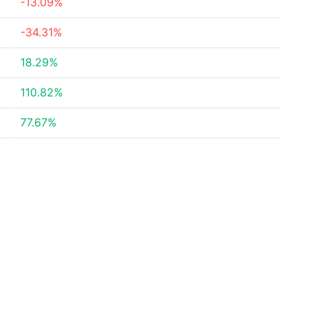
-13.09%
-34.31%
18.29%
110.82%
77.67%