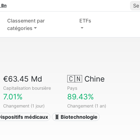
Se
 Bn
Classement par
ETFs
catégories
€63.45 Md
🇨🇳
Chine
Capitalisation boursière
Pays
7.01%
89.43%
Changement (1 jour)
Changement (1 an)
ispositifs médicaux
🧬 Biotechnologie