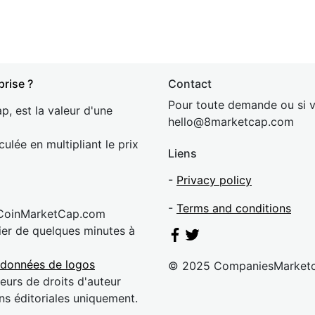
prise ?
Contact
Pour toute demande ou si v
p, est la valeur d'une
hel
lo@8market
cap.com
culée en multipliant le prix
Liens
-
Privacy policy
-
Terms and conditions
 CoinMarketCap.com
rier de quelques minutes à
 données de logos
© 2025 CompaniesMarket
eurs de droits d'auteur
ns éditoriales uniquement.