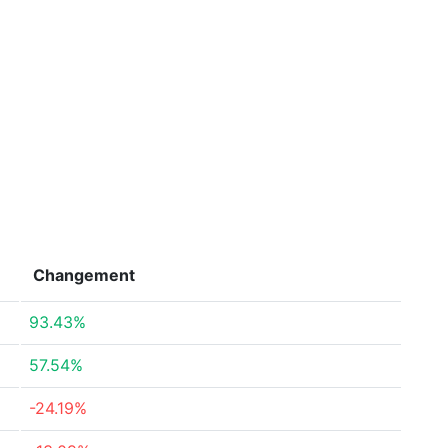
Changement
93.43%
57.54%
-24.19%