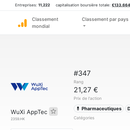
Entreprises:
11,222
capitalisation boursière totale:
€133.664
Classement
Classement par pays
mondial
#347
Rang
21,27 €
Prix de l'action
💊 Pharmaceutiques
D
WuXi AppTec
Catégories
2359.HK