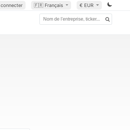
 connecter
🇫🇷
Français
€ EUR