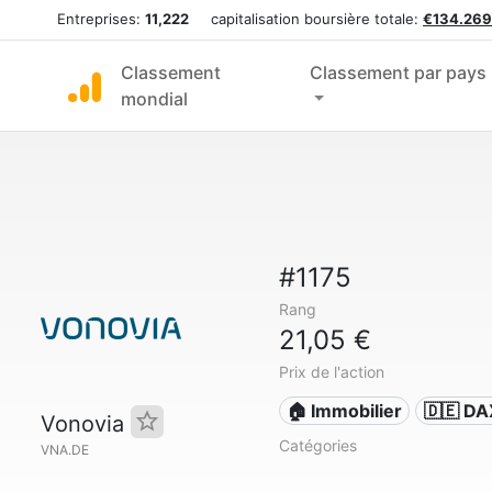
Entreprises:
11,222
capitalisation boursière totale:
€134.269
Classement
Classement par pays
mondial
#1175
Rang
21,05 €
Prix de l'action
🏠 Immobilier
🇩🇪 DA
Vonovia
Catégories
VNA.DE