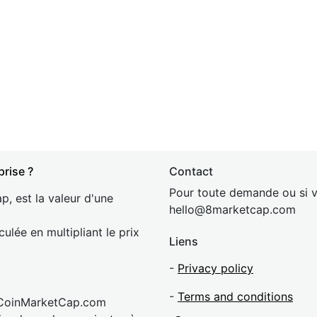
prise ?
Contact
Pour toute demande ou si v
p, est la valeur d'une
hel
lo@8market
cap.com
culée en multipliant le prix
Liens
-
Privacy policy
-
Terms and conditions
 CoinMarketCap.com