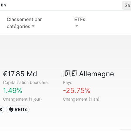
Se
 Bn
Classement par
ETFs
catégories
€17.85 Md
🇩🇪
Allemagne
Capitalisation boursière
Pays
1.49%
-25.75%
Changement (1 jour)
Changement (1 an)
X
🏘️ REITs