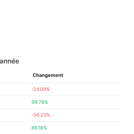
e année
Changement
-24.09%
99.78%
-56.23%
86.18%