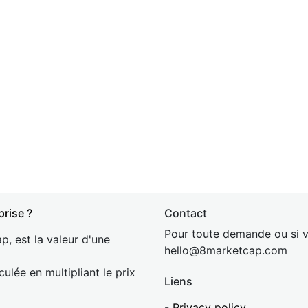
prise ?
Contact
Pour toute demande ou si v
p, est la valeur d'une
hel
lo@8market
cap.com
culée en multipliant le prix
Liens
-
Privacy policy