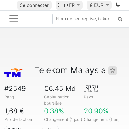
Se connecter
🇫🇷
FR
€ EUR
Telekom Malaysia
#2549
€6.45 Md
🇲🇾
Rang
Capitalisation
Pays
boursière
1,68 €
0.38%
20.90%
Prix de l'action
Changement (1 jour)
Changement (1 an)