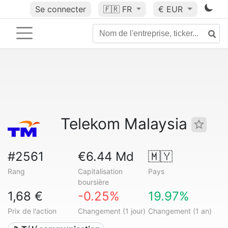
Se connecter
🇫🇷
FR
€ EUR
Telekom Malaysia
#2561
€6.44 Md
🇲🇾
Rang
Capitalisation
Pays
boursière
1,68 €
-0.25%
19.97%
Prix de l'action
Changement (1 jour)
Changement (1 an)