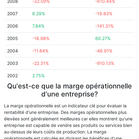
2008
-32.09%
-610.44%
2007
6.29%
-19.83%
2006
7.84%
-141.31%
2005
-18.98%
60.27%
2004
-11.84%
-46.91%
2003
-22.31%
-910.13%
2002
2.75%
Qu'est-ce que la marge opérationnelle
d'une entreprise?
La marge opérationnelle est un indicateur clé pour évaluer la
rentabilité d'une entreprise. Des marges opérationnelles plus
élevées sont généralement meilleures car elles montrent qu'une
entreprise est capable de vendre ses produits ou services bien
au-dessus de leurs coûts de production. La marge
opérationnelle est calculée en divisant les bénéfices d'une