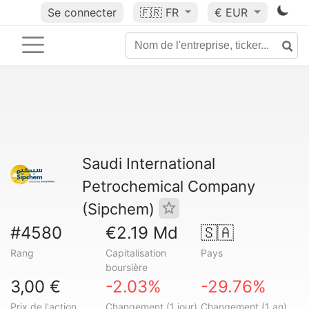
Se connecter
🇫🇷
FR
€ EUR
Saudi International
Petrochemical Company
(Sipchem)
#4580
€2.19 Md
🇸🇦
Rang
Capitalisation
Pays
boursière
3,00 €
-2.03%
-29.76%
Prix de l'action
Changement (1 jour)
Changement (1 an)