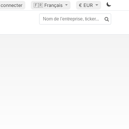
 connecter
🇫🇷
Français
€ EUR