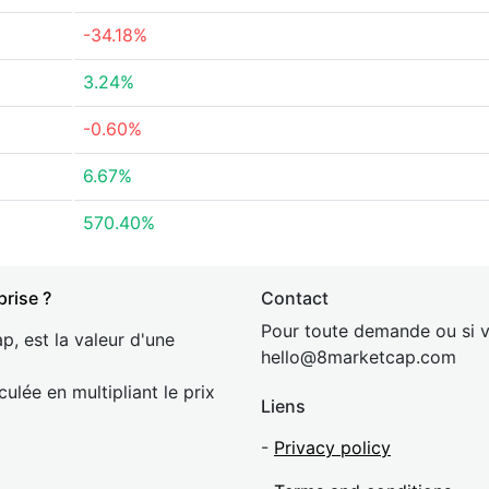
-34.18%
3.24%
-0.60%
6.67%
570.40%
prise ?
Contact
Pour toute demande ou si v
p, est la valeur d'une
hel
lo@8market
cap.com
culée en multipliant le prix
Liens
-
Privacy policy