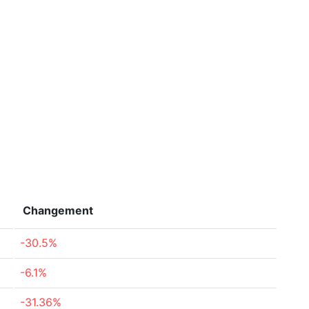
Changement
-30.5%
-6.1%
-31.36%