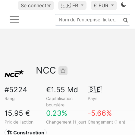
Se connecter
🇫🇷
FR
€ EUR
NCC
#5224
€1.55 Md
🇸🇪
Rang
Capitalisation
Pays
boursière
15,95 €
0.23%
-5.66%
Prix de l'action
Changement (1 jour)
Changement (1 an)
🏗 Construction