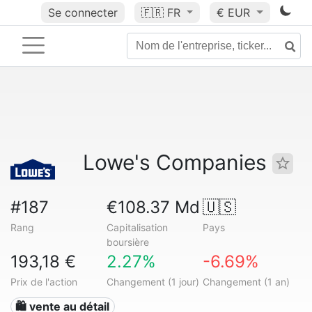
Se connecter
🇫🇷
FR
€ EUR
Lowe's Companies
#187
€108.37 Md
🇺🇸
Rang
Capitalisation
Pays
boursière
193,18 €
2.27%
-6.69%
Prix de l'action
Changement (1 jour)
Changement (1 an)
🛍️ vente au détail