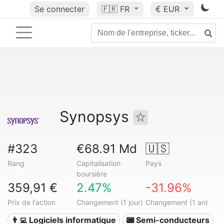
Se connecter
🇫🇷
FR
€ EUR
Synopsys
#323
€68.91 Md
🇺🇸
Rang
Capitalisation
Pays
boursière
359,91 €
2.47%
-31.96%
Prix de l'action
Changement (1 jour)
Changement (1 an)
👨‍💻 Logiciels informatique
📟 Semi-conducteurs