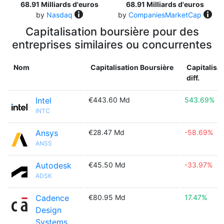
68.91 Milliards d'euros
68.91 Milliards d'euros
by
Nasdaq
by
CompaniesMarketCap
Capitalisation boursière pour des
entreprises similaires ou concurrentes
Nom
Capitalisation Boursière
Capitalisa
diff.
Intel
€443.60 Md
543.69%
INTC
Ansys
€28.47 Md
-58.69%
ANSS
Autodesk
€45.50 Md
-33.97%
ADSK
Cadence
€80.95 Md
17.47%
Design
Systems