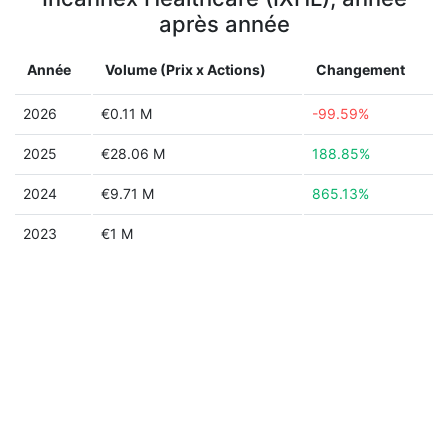
après année
Année
Volume (Prix x Actions)
Changement
2026
€0.11 M
-99.59%
2025
€28.06 M
188.85%
2024
€9.71 M
865.13%
2023
€1 M