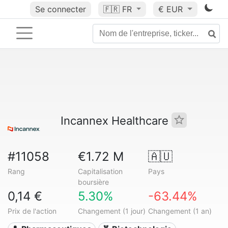
Se connecter
🇫🇷
FR
€ EUR
Incannex Healthcare
#11058
€1.72 M
🇦🇺
Rang
Capitalisation
Pays
boursière
0,14 €
5.30%
-63.44%
Prix de l'action
Changement (1 jour)
Changement (1 an)