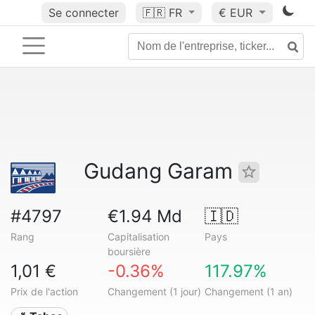
Se connecter
🇫🇷
FR
€ EUR
Gudang Garam
#4797
€1.94 Md
🇮🇩
Rang
Capitalisation
Pays
boursière
1,01 €
-0.36%
117.97%
Prix de l'action
Changement (1 jour)
Changement (1 an)