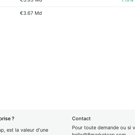
€3.67 Md
prise ?
Contact
Pour toute demande ou si v
p, est la valeur d'une
hel
lo@8market
cap.com