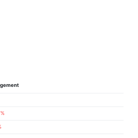
gement
7%
%