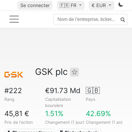
Se connecter
🇫🇷
FR
€ EUR
GSK plc
#222
€91.73 Md
🇬🇧
Rang
Capitalisation
Pays
boursière
45,81 €
1.51%
42.69%
Prix de l'action
Changement (1 jour)
Changement (1 an)