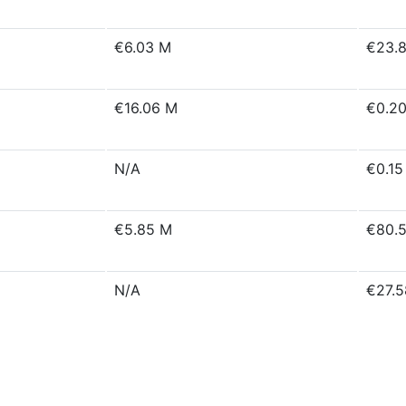
€6.03 M
€23.
€16.06 M
€0.2
N/A
€0.15
€5.85 M
€80.
N/A
€27.