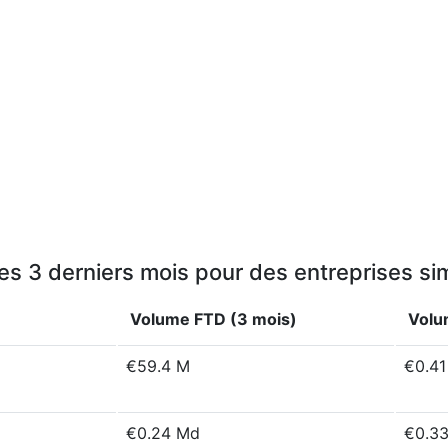
s 3 derniers mois pour des entreprises sim
Volume FTD (3 mois)
Volu
€59.4 M
€0.4
€0.24 Md
€0.3