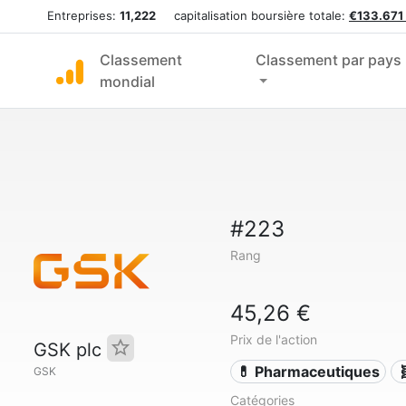
Entreprises:
11,222
capitalisation boursière totale:
€133.671
Classement
Classement par pays
mondial
#223
Rang
45,26 €
Prix de l'action
GSK plc
💊 Pharmaceutiques

GSK
Catégories