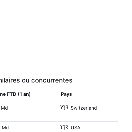
ilaires ou concurrentes
me FTD (1 an)
Pays
1 Md
🇨🇭
Switzerland
3 Md
🇺🇸
USA