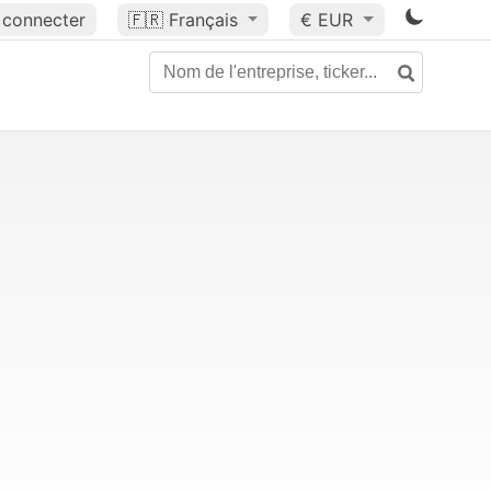
 connecter
🇫🇷
Français
€ EUR