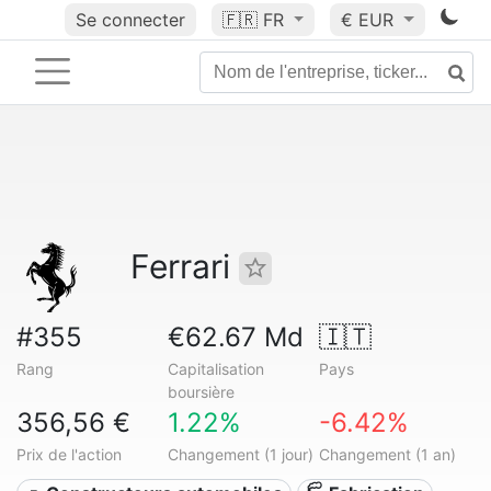
Se connecter
🇫🇷
FR
€ EUR
Ferrari
#355
€62.67 Md
🇮🇹
Rang
Capitalisation
Pays
boursière
356,56 €
1.22%
-6.42%
Prix de l'action
Changement (1 jour)
Changement (1 an)