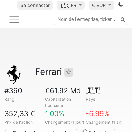
Se connecter
🇫🇷
FR
€ EUR
Ferrari
#360
€61.92 Md
🇮🇹
Rang
Capitalisation
Pays
boursière
352,33 €
1.00%
-6.99%
Prix de l'action
Changement (1 jour)
Changement (1 an)