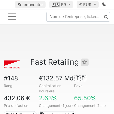
Se connecter
🇫🇷
FR
€ EUR
Fast Retailing
#148
€132.57 Md
🇯🇵
Rang
Capitalisation
Pays
boursière
432,06 €
2.63%
65.50%
Prix de l'action
Changement (1 jour)
Changement (1 an)