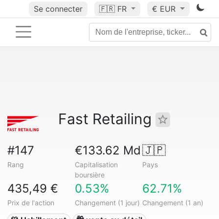
Se connecter
🇫🇷
FR
€ EUR
Fast Retailing
#147
€133.62 Md
🇯🇵
Rang
Capitalisation
Pays
boursière
435,49 €
0.53%
62.71%
Prix de l'action
Changement (1 jour)
Changement (1 an)