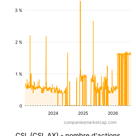
3 %
2 %
1 %
0
2024
2025
2026
companiesmarketcap.com
CSL (CSL.AX) - nombre d'actions