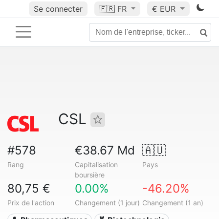
Se connecter
🇫🇷
FR
€ EUR
CSL
#578
€38.67 Md
🇦🇺
Rang
Capitalisation
Pays
boursière
80,75 €
0.00%
-46.20%
Prix de l'action
Changement (1 jour)
Changement (1 an)