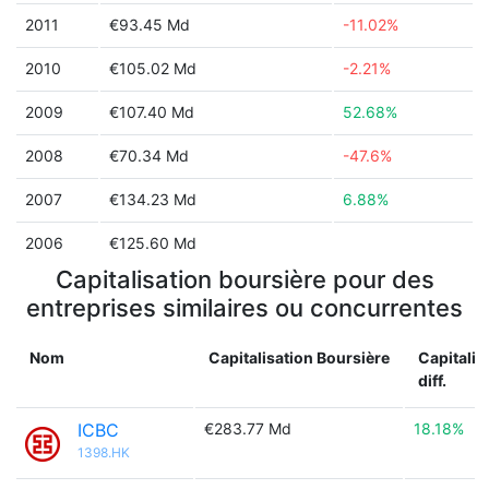
2011
€93.45 Md
-11.02%
2010
€105.02 Md
-2.21%
2009
€107.40 Md
52.68%
2008
€70.34 Md
-47.6%
2007
€134.23 Md
6.88%
2006
€125.60 Md
Capitalisation boursière pour des
entreprises similaires ou concurrentes
Nom
Capitalisation Boursière
Capitalis
diff.
ICBC
€283.77 Md
18.18%
1398.HK