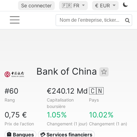
Se connecter
🇫🇷
FR
€ EUR
Bank of China
#60
€240.12 Md
🇨🇳
Rang
Capitalisation
Pays
boursière
0,75 €
1.05%
10.02%
Prix de l'action
Changement (1 jour)
Changement (1 an)
🏦 Banques
💳 Services financiers