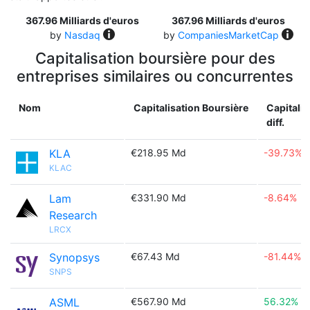
367.96 Milliards d'euros
367.96 Milliards d'euros
by
Nasdaq
by
CompaniesMarketCap
Capitalisation boursière pour des
entreprises similaires ou concurrentes
Nom
Capitalisation Boursière
Capitalis
diff.
KLA
€218.95 Md
-39.73%
KLAC
Lam
€331.90 Md
-8.64%
Research
LRCX
Synopsys
€67.43 Md
-81.44%
SNPS
ASML
€567.90 Md
56.32%