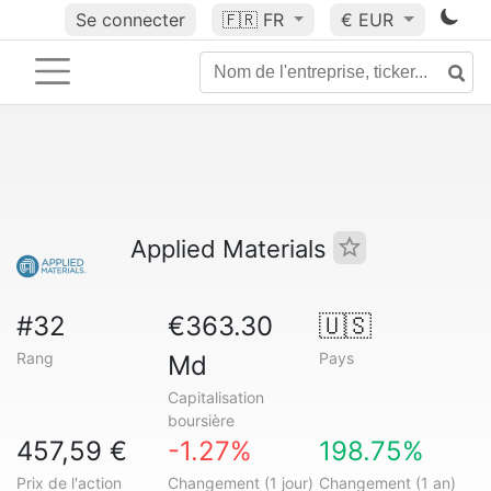
Se connecter
🇫🇷
FR
€ EUR
Applied Materials
#32
€363.30
🇺🇸
Rang
Pays
Md
Capitalisation
boursière
457,59 €
-1.27%
198.75%
Prix de l'action
Changement (1 jour)
Changement (1 an)