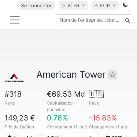
Se connecter
🇫🇷
FR
€ EUR
American Tower
#318
€69.53 Md
🇺🇸
Rang
Capitalisation
Pays
boursière
149,23 €
0.78%
-15.83%
Prix de l'action
Changement (1 jour)
Changement (1 an)