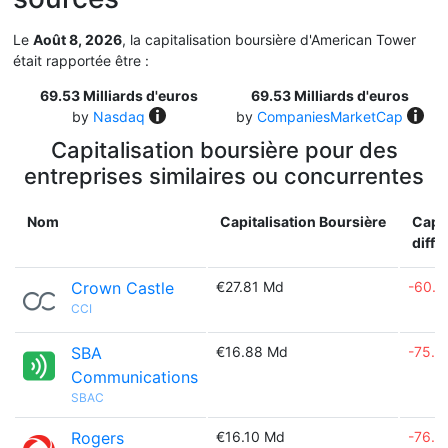
Le
Août 8, 2026
, la capitalisation boursière d'American Tower
était rapportée être :
69.53 Milliards d'euros
69.53 Milliards d'euros
by
Nasdaq
by
CompaniesMarketCap
Capitalisation boursière pour des
entreprises similaires ou concurrentes
Nom
Capitalisation Boursière
Capit
diff.
Crown Castle
€27.81 Md
-60.
CCI
SBA
€16.88 Md
-75.7
Communications
SBAC
Rogers
€16.10 Md
-76.8