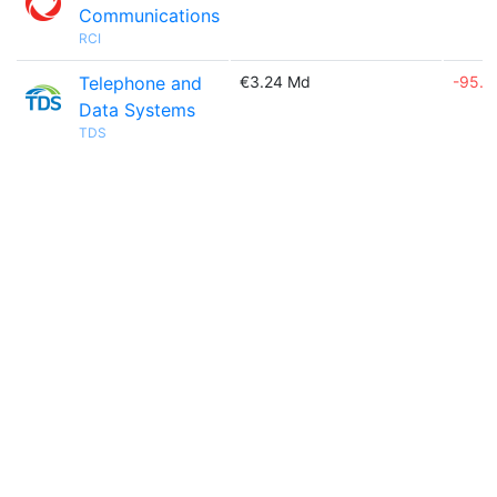
Communications
RCI
Telephone and
€3.24 Md
-95.
Data Systems
TDS