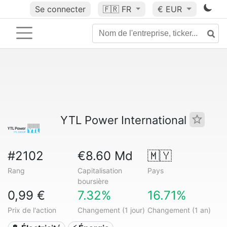
Se connecter
🇫🇷
FR
€ EUR
YTL Power International
#2102
€8.60 Md
🇲🇾
Rang
Capitalisation
Pays
boursière
0,99 €
7.32%
16.71%
Prix de l'action
Changement (1 jour)
Changement (1 an)