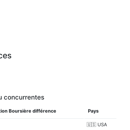
rces
ou concurrentes
tion Boursière
différence
Pays
🇺🇸
USA