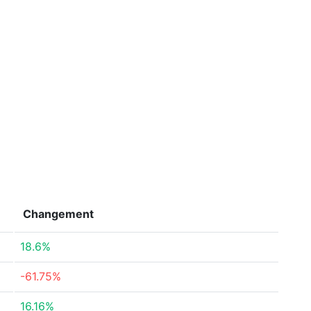
Changement
18.6%
-61.75%
16.16%