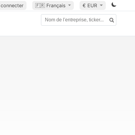
 connecter
🇫🇷
Français
€ EUR