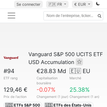
Se connecter
🇫🇷
FR
€ EUR
Vanguard S&P 500 UCITS ETF
USD Accumulation
#94
€28.83 Md
🇪🇺 EU
ETF rang
Capitalisation
Marché
boursière
129,46 €
-0.07%
25.38%
Prix de l'action
Changement (1 jour)
Changement (1 an)
🇺🇸 ETFs S&P 500
🇺🇸 ETFs des États-Unis