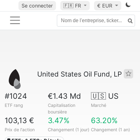
Se connecter
🇫🇷
FR
€ EUR
United States Oil Fund, LP
#1024
€1.43 Md
🇺🇸 US
ETF rang
Capitalisation
Marché
boursière
103,13 €
3.47%
63.20%
Prix de l'action
Changement (1 jour)
Changement (1 an)