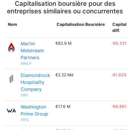
Capitalisation boursière pour des
entreprises similaires ou concurrentes
Nom
Capitalisation Boursière
Capitali
diff.
Martin
€82.9 M
-99.33%
Midstream
Partners
MMLP
Diamondrock
€2.22 Md
-81.92%
Hospitality
Company
DRH
Washington
€17.6 M
-99.86%
Prime Group
WPG