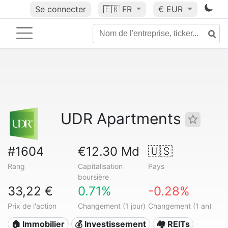
Se connecter
🇫🇷
FR
€ EUR
UDR Apartments
#1604
€12.30 Md
🇺🇸
Rang
Capitalisation
Pays
boursière
33,22 €
0.71%
-0.28%
Prix de l'action
Changement (1 jour)
Changement (1 an)
🏠 Immobilier
💰 Investissement
🏘️ REITs