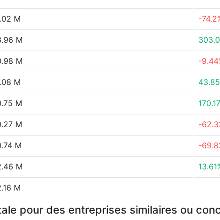
.02 M
-74.2
3.96 M
303.
0.98 M
-9.4
.08 M
43.8
.75 M
170.1
.27 M
-62.
.74 M
-69.
2.46 M
13.61
.16 M
tale pour des entreprises similaires ou con