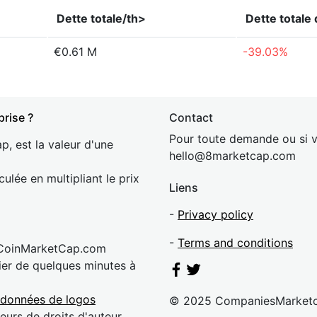
Dette totale/th>
Dette totale
€0.61 M
-39.03%
prise ?
Contact
Pour toute demande ou si v
p, est la valeur d'une
hel
lo@8market
cap.com
culée en multipliant le prix
Liens
-
Privacy policy
-
Terms and conditions
 CoinMarketCap.com
rier de quelques minutes à
 données de logos
© 2025 CompaniesMarket
eurs de droits d'auteur