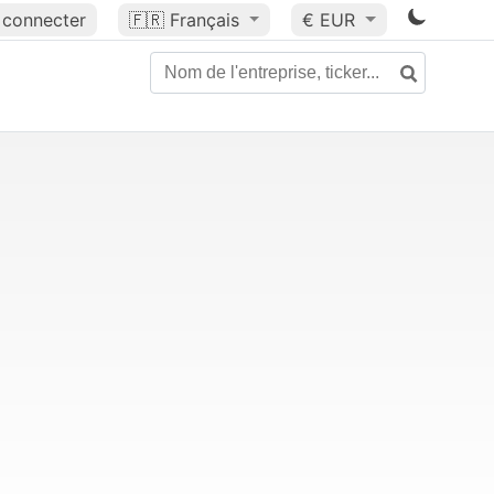
 connecter
🇫🇷
Français
€ EUR