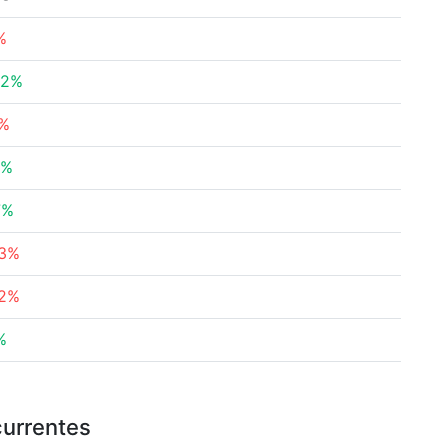
%
02%
4%
5%
7%
33%
82%
%
currentes