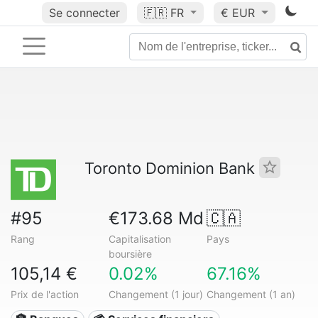
Se connecter
🇫🇷
FR
€ EUR
Toronto Dominion Bank
#95
€173.68 Md
🇨🇦
Rang
Capitalisation
Pays
boursière
105,14 €
0.02%
67.16%
Prix de l'action
Changement (1 jour)
Changement (1 an)