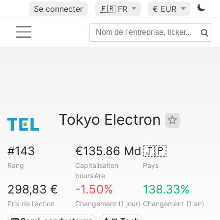
Se connecter
🇫🇷
FR
€ EUR
Tokyo Electron
#143
€135.86 Md
🇯🇵
Rang
Capitalisation
Pays
boursière
298,83 €
-1.50%
138.33%
Prix de l'action
Changement (1 jour)
Changement (1 an)