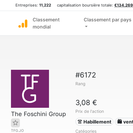
Entreprises:
11,222
capitalisation boursière totale:
€134.269
Classement
Classement par pays
mondial
#6172
Rang
3,08 €
Prix de l'action
The Foschini Group
👚 Habillement
🛍️ ven
TFG.JO
Catégories