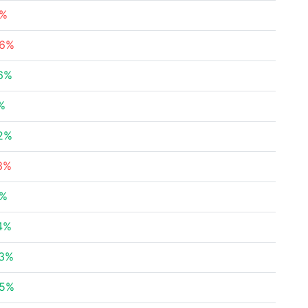
9%
16%
6%
%
2%
3%
3%
4%
93%
35%