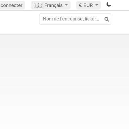
 connecter
🇫🇷
Français
€ EUR