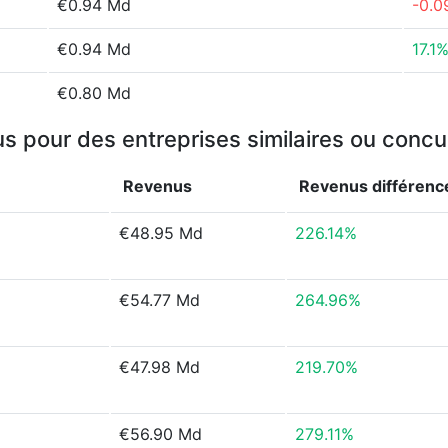
€0.94 Md
-0.0
€0.94 Md
17.1
€0.80 Md
s pour des entreprises similaires ou concu
Revenus
Revenus
différenc
€48.95 Md
226.14%
€54.77 Md
264.96%
€47.98 Md
219.70%
€56.90 Md
279.11%