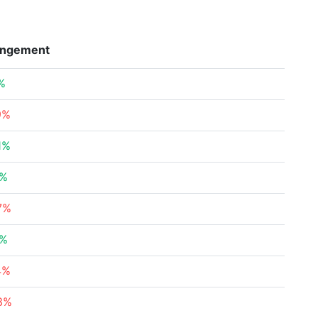
ngement
%
9%
1%
3%
7%
3%
4%
13%