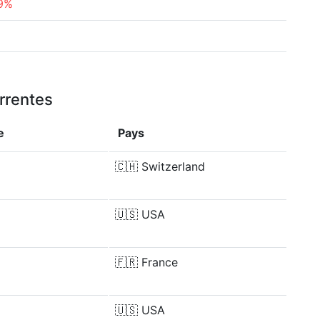
9%
%
rrentes
e
Pays
🇨🇭
Switzerland
🇺🇸
USA
🇫🇷
France
🇺🇸
USA