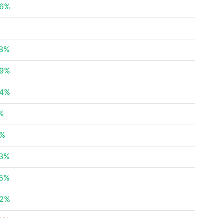
06%
78%
29%
94%
%
3%
63%
75%
52%