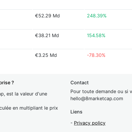
€52.29 Md
248.39%
€38.21 Md
154.58%
€3.25 Md
-78.30%
prise ?
Contact
Pour toute demande ou si v
p, est la valeur d'une
hel
lo@8market
cap.com
culée en multipliant le prix
Liens
-
Privacy policy