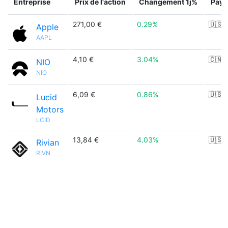
Entreprise
Prix de l'action
Changement 1j%
Pays
271,00 €
0.29%
🇺🇸
Apple
AAPL
4,10 €
3.04%
🇨🇳
NIO
NIO
6,09 €
0.86%
🇺🇸
Lucid
Motors
LCID
13,84 €
4.03%
🇺🇸
Rivian
RIVN