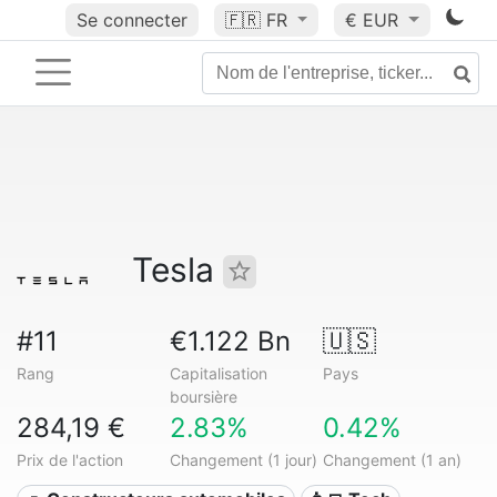
Se connecter
🇫🇷
FR
€ EUR
Tesla
#11
€1.122 Bn
🇺🇸
Rang
Capitalisation
Pays
boursière
284,19 €
2.83%
0.42%
Prix de l'action
Changement (1 jour)
Changement (1 an)