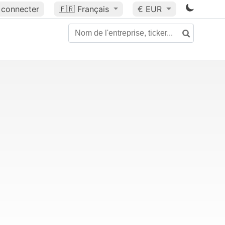
 connecter
🇫🇷
Français
€ EUR