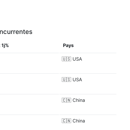
oncurrentes
 1j%
Pays
🇺🇸
USA
🇺🇸
USA
🇨🇳
China
🇨🇳
China