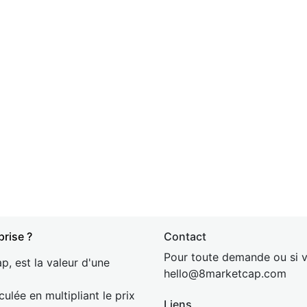
prise ?
Contact
Pour toute demande ou si v
p, est la valeur d'une
hel
lo@8market
cap.com
culée en multipliant le prix
Liens