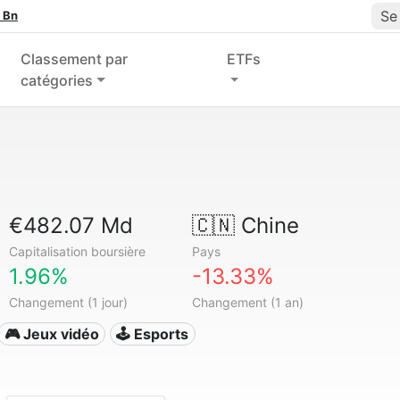
Se
 Bn
Classement par
ETFs
catégories
€482.07 Md
🇨🇳
Chine
Capitalisation boursière
Pays
1.96%
-13.33%
Changement (1 jour)
Changement (1 an)
🎮 Jeux vidéo
🕹️ Esports