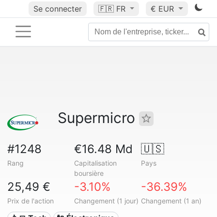
Se connecter
🇫🇷
FR
€ EUR
Supermicro
#1248
€16.48 Md
🇺🇸
Rang
Capitalisation
Pays
boursière
25,49 €
-3.10%
-36.39%
Prix de l'action
Changement (1 jour)
Changement (1 an)