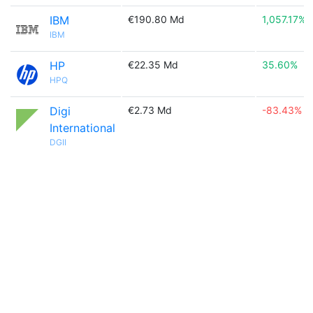
IBM
€190.80 Md
1,057.17%
IBM
HP
€22.35 Md
35.60%
HPQ
Digi
€2.73 Md
-83.43%
International
DGII