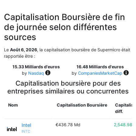
Capitalisation Boursière de fin
de journée selon différentes
sources
Le
Août 6, 2026
, la capitalisation boursière de Supermicro était
rapportée être :
15.33 Milliards d'euros
16.48 Milliards d'euros
by
Nasdaq
by
CompaniesMarketCap
Capitalisation boursière pour des
entreprises similaires ou concurrentes
Nom
Capitalisation Boursière
Capitalis
diff.
Intel
€436.78 Md
2,548.98%
INTC