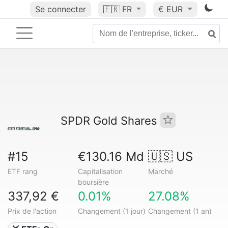
Se connecter
🇫🇷
FR
€ EUR
SPDR Gold Shares
#15
€130.16 Md
🇺🇸 US
ETF rang
Capitalisation
Marché
boursière
337,92 €
0.01%
27.08%
Prix de l'action
Changement (1 jour)
Changement (1 an)