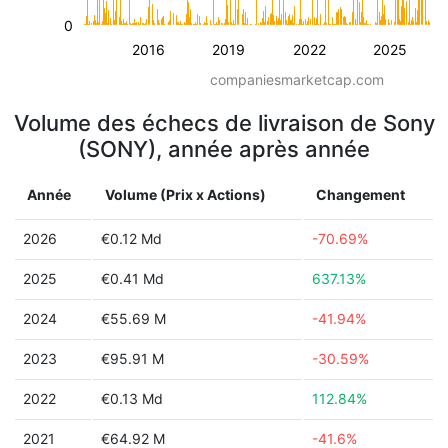
0
2016
2019
2022
2025
companiesmarketcap.com
Volume des échecs de livraison de Sony
(SONY), année après année
Année
Volume (Prix x Actions)
Changement
2026
€0.12 Md
-70.69%
2025
€0.41 Md
637.13%
2024
€55.69 M
-41.94%
2023
€95.91 M
-30.59%
2022
€0.13 Md
112.84%
2021
€64.92 M
-41.6%