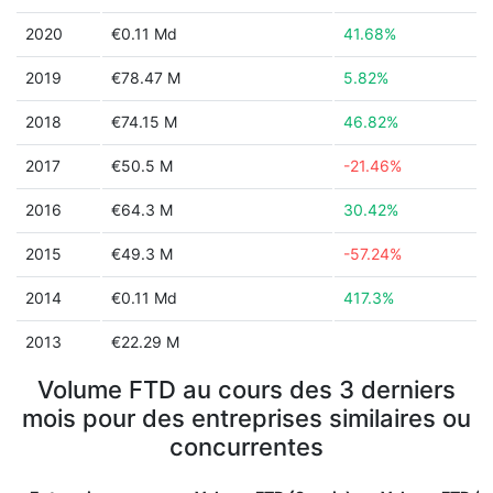
2020
€0.11 Md
41.68%
2019
€78.47 M
5.82%
2018
€74.15 M
46.82%
2017
€50.5 M
-21.46%
2016
€64.3 M
30.42%
2015
€49.3 M
-57.24%
2014
€0.11 Md
417.3%
2013
€22.29 M
Volume FTD au cours des 3 derniers
mois pour des entreprises similaires ou
concurrentes